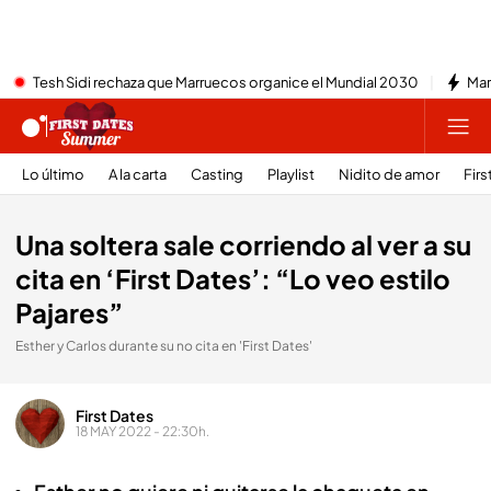
Tesh Sidi rechaza que Marruecos organice el Mundial 2030
Mar
Lo último
A la carta
Casting
Playlist
Nidito de amor
Firs
Una soltera sale corriendo al ver a su
cita en ‘First Dates’: “Lo veo estilo
Pajares”
Esther y Carlos durante su no cita en 'First Dates'
First Dates
18 MAY 2022 - 22:30h.