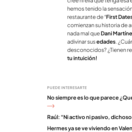
cree ni ella que tenga es
hemos tenido la sensación 
restaurante de
‘First Date
comienzan su historia de a
nada mal que
Dani Martín
adivinar sus
edades
. ¿Cuá
desconocidos? ¿Tienen re
tu intuición!
PUEDE INTERESARTE
No siempre es lo que parece ¿Qu
Raúl: “Ni activo ni pasivo, dichos
Hermes ya se ve viviendo en Valenc