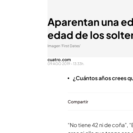
Aparentan una eda
edad de los solter
Imagen 'First Dates'
cuatro.com
09 AGO 2019 - 13:33h.
¿Cuántos años crees qu
Compartir
“No tiene 42 ni de coña”, 