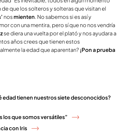
a edad” Es inevitable, todos en algún momento
de que los solteros y solteras que visitan el
s’
nos
mienten
. No sabemos si es así y
mor con una mentira, pero sí que no nos vendría
ez
se diera una vuelta por el plató y nos ayudara a
ntos años crees que tienen estos
almente la edad que aparentan?
¡Pon a prueba
é edad tienen nuestros siete desconocidos?
os los que somos versátiles”
ia con Iris