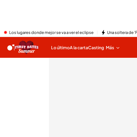
Los lugares donde mejor se va a ver el eclipse
Una soltera de '
Lo último
A la carta
Casting
Más