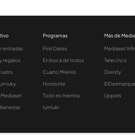
tivo
Programas
Más de Medi
 entradas
First Dates
Mediaset Infi
y regalos
En boca de todos
Telecinco
Cuatro
Cuarto Milenio
Divinity
Iumiuky
Horizonte
ElDesmarqu
 Mediaset
Todo es mentira
Uppers
Bienestar
Iumiuki