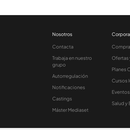
Nosotros
Corpora
Contacta
Comprar
Trabaja en nuestro
Ofertas 
grupo
Planes 
Autorregulación
Cursos 
Notificaciones
Eventos
Castings
Salud y 
Máster Mediaset