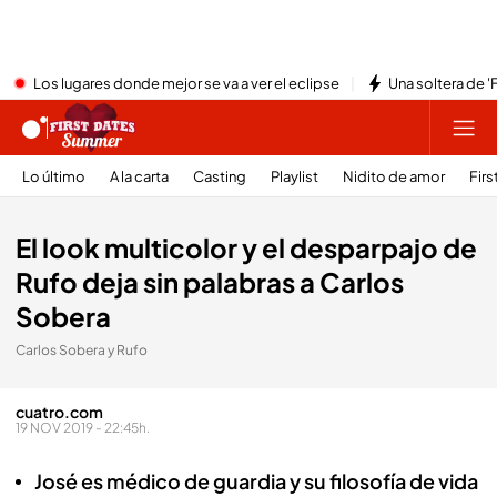
Los lugares donde mejor se va a ver el eclipse
Una soltera de '
Lo último
A la carta
Casting
Playlist
Nidito de amor
Firs
El look multicolor y el desparpajo de
Rufo deja sin palabras a Carlos
Sobera
Carlos Sobera y Rufo
cuatro.com
19 NOV 2019 - 22:45h.
José es médico de guardia y su filosofía de vida