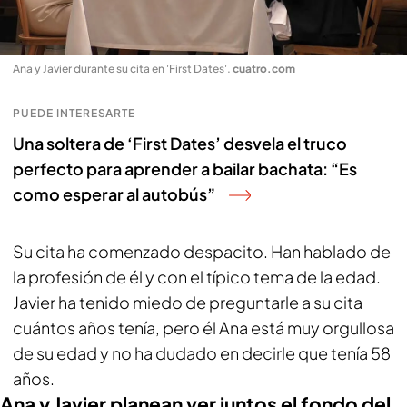
Ana y Javier durante su cita en 'First Dates'
.
cuatro.com
PUEDE INTERESARTE
Una soltera de ‘First Dates’ desvela el truco
perfecto para aprender a bailar bachata: “Es
como esperar al autobús”
Su cita ha comenzado despacito. Han hablado de
la profesión de él y con el típico tema de la edad.
Javier ha tenido miedo de preguntarle a su cita
cuántos años tenía, pero él Ana está muy orgullosa
de su edad y no ha dudado en decirle que tenía 58
años.
Ana y Javier planean ver juntos el fondo del