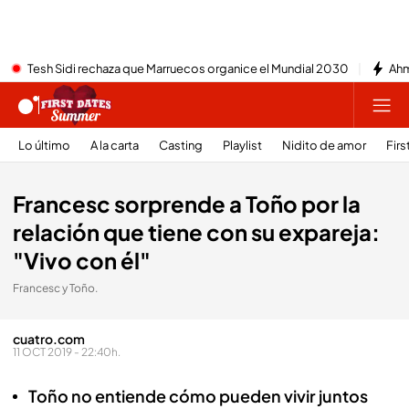
Tesh Sidi rechaza que Marruecos organice el Mundial 2030
Ahm
Lo último
A la carta
Casting
Playlist
Nidito de amor
Firs
Francesc sorprende a Toño por la
relación que tiene con su expareja:
"Vivo con él"
Francesc y Toño.
cuatro.com
11 OCT 2019 - 22:40h.
Toño no entiende cómo pueden vivir juntos