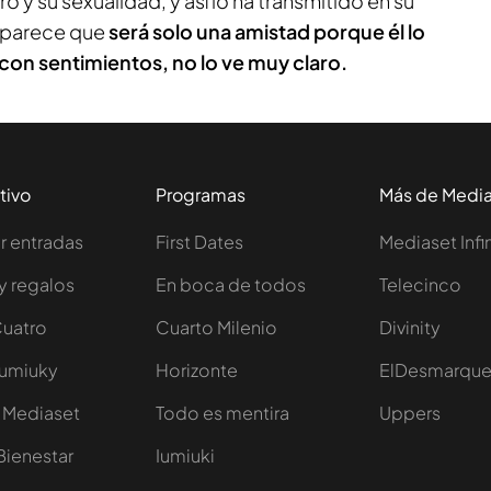
ro y su sexualidad, y así lo ha transmitido en su
o parece que
será solo una amistad porque él lo
 con sentimientos, no lo ve muy claro.
tivo
Programas
Más de Medi
 entradas
First Dates
Mediaset Infi
y regalos
En boca de todos
Telecinco
Cuatro
Cuarto Milenio
Divinity
Iumiuky
Horizonte
ElDesmarqu
 Mediaset
Todo es mentira
Uppers
Bienestar
Iumiuki