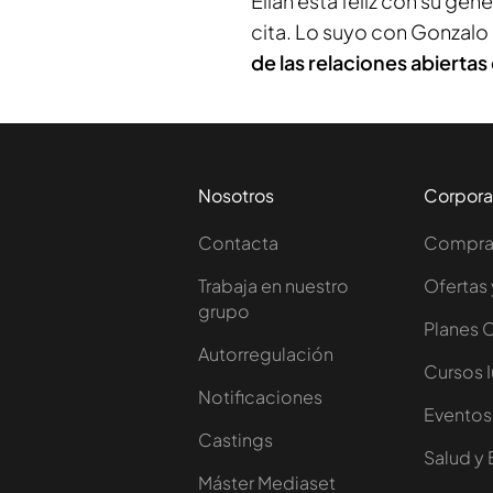
Eilan está feliz con su géne
cita. Lo suyo con Gonzal
de las relaciones abiertas
Nosotros
Corpora
Contacta
Comprar
Trabaja en nuestro
Ofertas 
grupo
Planes 
Autorregulación
Cursos 
Notificaciones
Eventos
Castings
Salud y 
Máster Mediaset