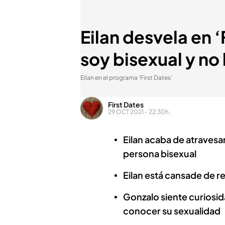
Eilan desvela en 
soy bisexual y no
Eilan en el programa 'First Dates'
First Dates
29 OCT 2021 - 22:30h.
Eilan acaba de atraves
persona bisexual
Eilan está cansade de re
Gonzalo siente curiosida
conocer su sexualidad