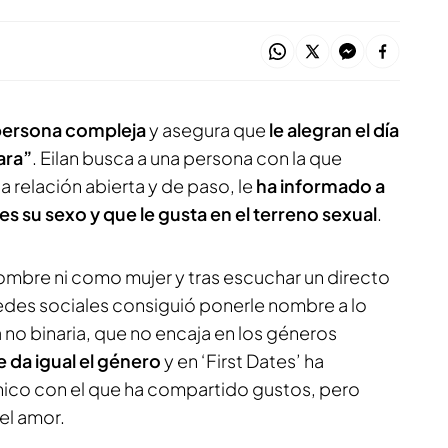
ersona compleja
y asegura que
le alegran el día
ara”
. Eilan busca a una persona con la que
 relación abierta y de paso, le
ha informado a
 es su sexo y que le gusta en el terreno sexual
.
hombre ni como mujer y tras escuchar un directo
redes sociales consiguió ponerle nombre a lo
 no binaria, que no encaja en los géneros
e da igual el género
y en ‘First Dates’ ha
chico con el que ha compartido gustos, pero
el amor.