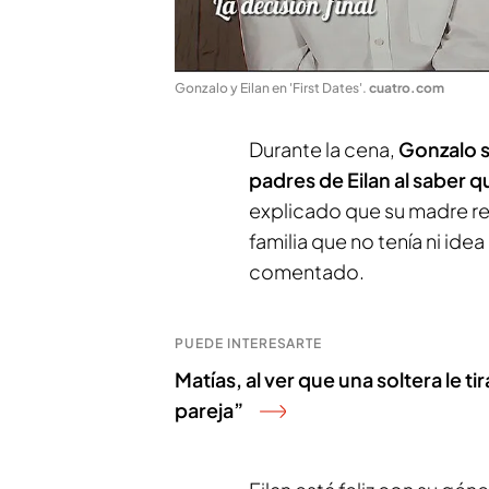
Gonzalo y Eilan en 'First Dates'
.
cuatro.com
Durante la cena,
Gonzalo s
padres de Eilan al saber 
explicado que su madre r
familia que no tenía ni idea
comentado.
PUEDE INTERESARTE
Matías, al ver que una soltera le ti
pareja”