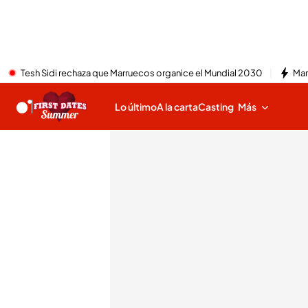
Tesh Sidi rechaza que Marruecos organice el Mundial 2030
Mar
Lo último
A la carta
Casting
Más