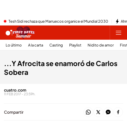
Tesh Sidi rechaza que Marruecos organice el Mundial 2030
Ahm
Lo último
A la carta
Casting
Playlist
Nidito de amor
Firs
...Y Afrocita se enamoró de Carlos
Sobera
cuatro.com
11 FEB 2017 - 23:59h.
Compartir