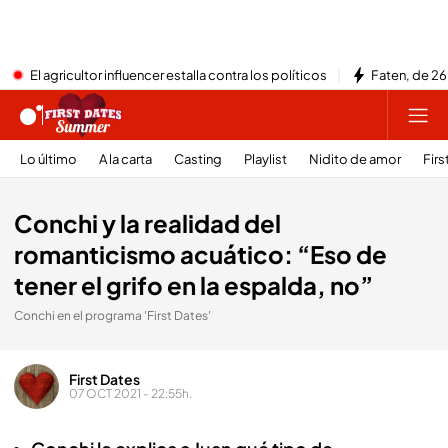
El agricultor influencer estalla contra los políticos
Faten, de 26
Lo último
A la carta
Casting
Playlist
Nidito de amor
Firs
Conchi y la realidad del
romanticismo acuático: “Eso de
tener el grifo en la espalda, no”
Conchi en el programa 'First Dates'
First Dates
07 OCT 2021 - 22:55h.