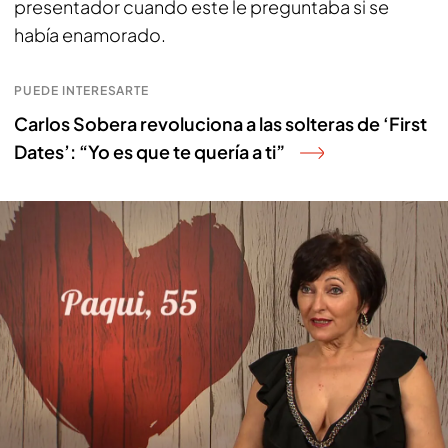
presentador cuando este le preguntaba si se
había enamorado.
PUEDE INTERESARTE
Carlos Sobera revoluciona a las solteras de ‘First
Dates’: “Yo es que te quería a ti”