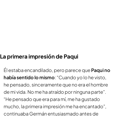
La primera impresión de Paqui
Él estaba encandilado, pero parece que
Paqui no
había sentido lo mismo
: “Cuando yo lo he visto,
he pensado, sinceramente que no era el hombre
de mi vida. No me ha atraído por ninguna parte”.
“He pensado que era para mí, me ha gustado
mucho, la primera impresión me ha encantado”,
continuaba Germán entusiasmado antes de