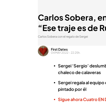
Carlos Sobera, en
“Ese traje es de R
Carlos Sobera con el regalo de Sergei
First Dates
04 MAY 2022 - 22:25h.
Sergei ‘Sergio’ deslumb
chaleco de calaveras
Sergei regala al equipo 
pintado por él
Sigue ahora Cuatro EN