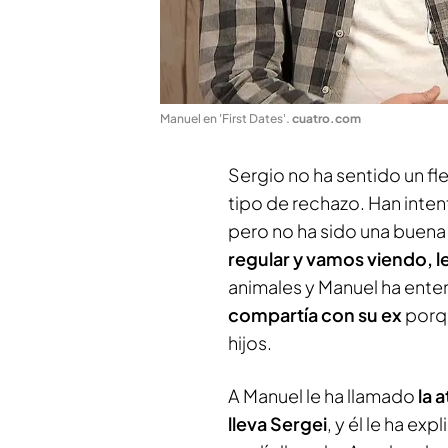
Manuel en 'First Dates'
.
cuatro.com
Sergio no ha sentido un f
tipo de rechazo. Han inte
pero no ha sido una buena
regular y vamos viendo, l
animales y Manuel ha enten
compartía con su ex
porqu
hijos.
A Manuel le ha llamado
la 
lleva Sergei
, y él le ha ex