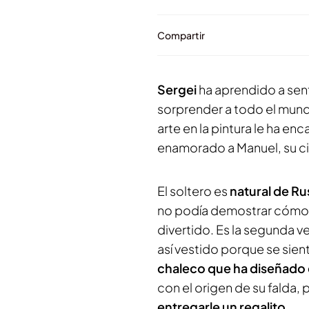
Compartir
Sergei
ha aprendido a sent
sorprender a todo el mund
arte en la pintura le ha en
enamorado a Manuel, su ci
El soltero es
natural de Ru
no podía demostrar cómo es
divertido. Es la segunda v
así vestido porque se s
chaleco que ha diseñado
con el origen de su falda,
entregarle un regalito
.