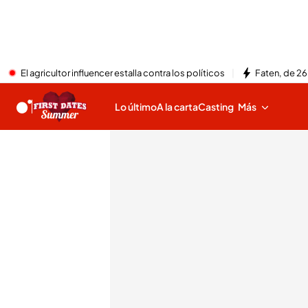
El agricultor influencer estalla contra los políticos
Faten, de 26
Lo último
A la carta
Casting
Más