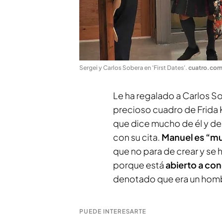
Sergei y Carlos Sobera en 'First Dates'
.
cuatro.co
Le ha regalado a Carlos S
precioso cuadro de Frida K
que dice mucho de él y de
con su cita.
Manuel es “mu
que no para de crear y se 
porque está
abierto a con
denotado que era un hom
PUEDE INTERESARTE