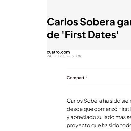
Carlos Sobera ga
de 'First Dates'
cuatro.com
24 OCT 2018 - 13:07h.
Compartir
Carlos Sobera ha sido si
desde que comenzó First D
y apreciado su lado más s
proyecto que ha sido todo 