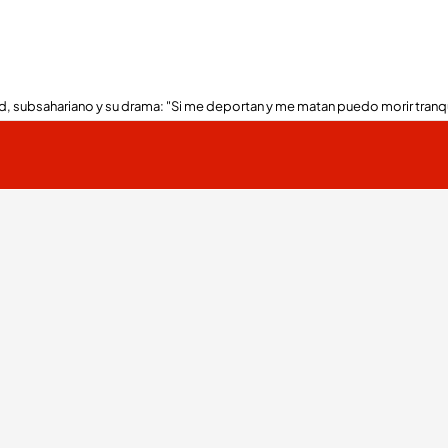
, subsahariano y su drama: "Si me deportan y me matan puedo morir tranq