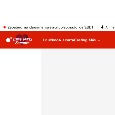
Zapatero manda un mensaje a un colaborador de 'EBDT'
Ahmed
Lo último
A la carta
Casting
Más