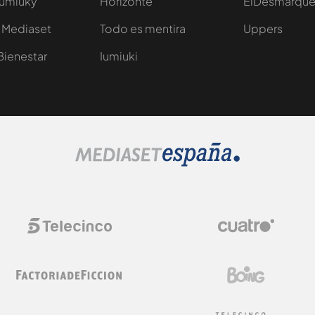
Iumiuky
Horizonte
ElDesmarqu
 Mediaset
Todo es mentira
Uppers
Bienestar
Iumiuki