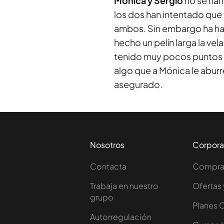
Mónica y Sergio
no se han 
los dos han intentado que 
ambos. Sin embargo ha ha
hecho un pelín larga la vel
tenido muy pocos puntos 
algo que a Mónica le abur
asegurado.
Nosotros
Corpora
Contacta
Comprar
Trabaja en nuestro
Ofertas 
grupo
Planes 
Autorregulación