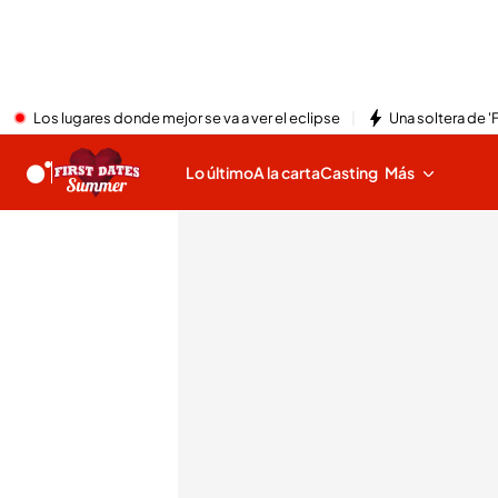
Los lugares donde mejor se va a ver el eclipse
Una soltera de '
Lo último
A la carta
Casting
Más