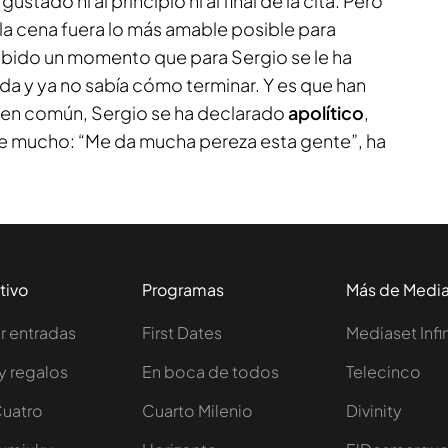
gustado ni al principio ni al final de la cita. Pero
la cena fuera lo más amable posible para
bido un momento que para Sergio se le ha
ada y ya no sabía cómo terminar. Y es que han
en común, Sergio se ha declarado
apolítico
,
re mucho: “Me da mucha pereza esta gente”, ha
tivo
Programas
Más de Medi
 entradas
First Dates
Mediaset Infi
y regalos
En boca de todos
Telecinco
Cuatro
Cuarto Milenio
Divinity