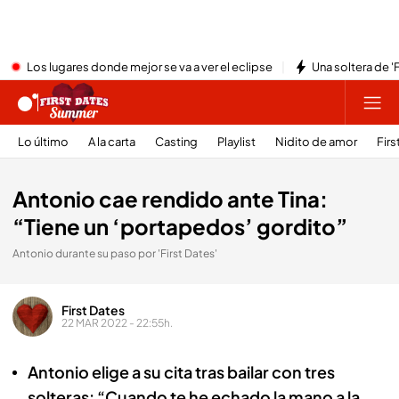
Los lugares donde mejor se va a ver el eclipse
Una soltera de '
Lo último
A la carta
Casting
Playlist
Nidito de amor
Firs
Antonio cae rendido ante Tina:
“Tiene un ‘portapedos’ gordito”
Antonio durante su paso por 'First Dates'
First Dates
22 MAR 2022 - 22:55h.
Antonio elige a su cita tras bailar con tres
solteras: “Cuando te he echado la mano a la