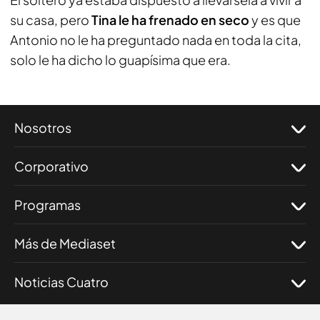
su casa, pero
Tina le ha frenado en seco
y es que
Antonio no le ha preguntado nada en toda la cita,
solo le ha dicho lo guapísima que era.
Nosotros
Corporativo
Programas
Más de Mediaset
Noticias Cuatro