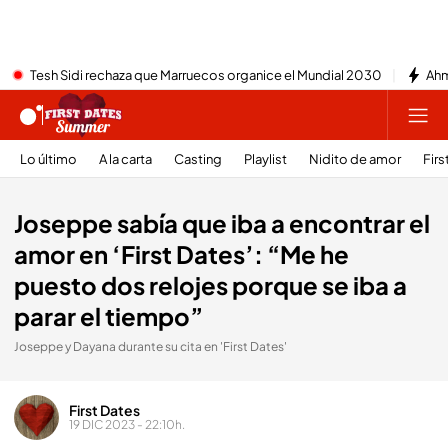
Tesh Sidi rechaza que Marruecos organice el Mundial 2030
Ahm
Lo último
A la carta
Casting
Playlist
Nidito de amor
Firs
Joseppe sabía que iba a encontrar el
amor en ‘First Dates’: “Me he
puesto dos relojes porque se iba a
parar el tiempo”
Joseppe y Dayana durante su cita en 'First Dates'
First Dates
19 DIC 2023 - 22:10h.