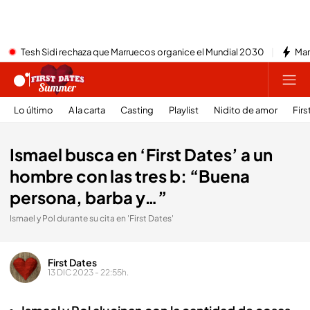
Tesh Sidi rechaza que Marruecos organice el Mundial 2030
Mar
Lo último
A la carta
Casting
Playlist
Nidito de amor
Firs
Ismael busca en ‘First Dates’ a un
hombre con las tres b: “Buena
persona, barba y…”
Ismael y Pol durante su cita en 'First Dates'
First Dates
13 DIC 2023 - 22:55h.