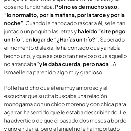
cosa no funcionaba.
Pol no es de mucho sexo,
“lo normalito, por la mañana, por la tarde y por la
noche”
. Cuando le ha tocado rascar a él, se le han
juntado un poquito las letras y
ha leído “si te pego
un trío”, en lugar de “¿Harías un trío?”
. Superado
el momento dislexia, le ha contado que ya había
hecho uno, y que se puso tan nervioso que aquello
no arrancaba “
y le daba cuerda, pero nada
”. A
Ismael le ha parecido algo muy gracioso.
Pol le ha dicho que él era muy amoroso y al
escuchar que su cita buscaba una relación
monógama con un chico moreno y con chica para
agarrar, ha sentido que le estaba describiendo. Le
ha advertido de que él pasado dos meses a bordo
y uno en tierra, pero a Ismael no le ha importado