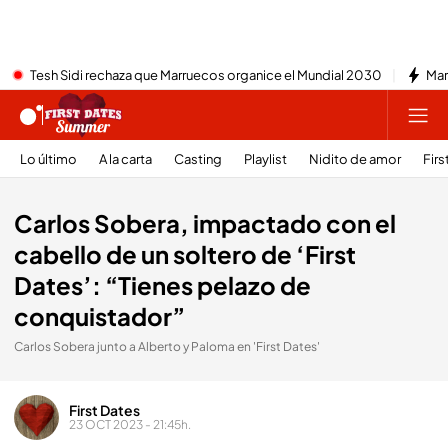
Tesh Sidi rechaza que Marruecos organice el Mundial 2030
Mar
Lo último
A la carta
Casting
Playlist
Nidito de amor
Firs
Carlos Sobera, impactado con el
cabello de un soltero de ‘First
Dates’: “Tienes pelazo de
conquistador”
Carlos Sobera junto a Alberto y Paloma en 'First Dates'
First Dates
23 OCT 2023 - 21:45h.