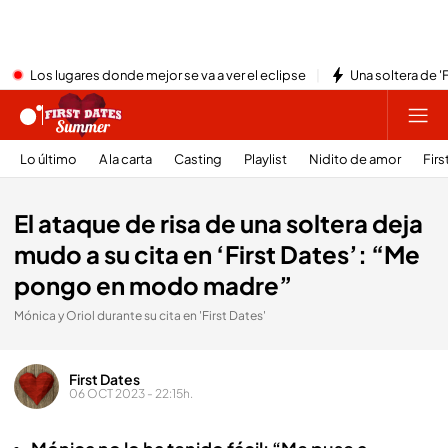
Los lugares donde mejor se va a ver el eclipse
Una soltera de '
Lo último
A la carta
Casting
Playlist
Nidito de amor
Firs
El ataque de risa de una soltera deja
mudo a su cita en ‘First Dates’: “Me
pongo en modo madre”
Mónica y Oriol durante su cita en 'First Dates'
First Dates
06 OCT 2023 - 22:15h.