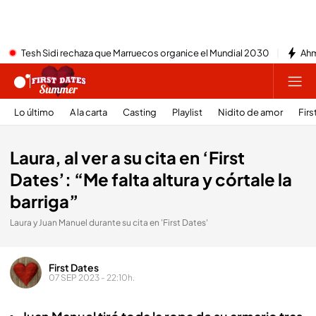
Tesh Sidi rechaza que Marruecos organice el Mundial 2030
Ahm
Lo último
A la carta
Casting
Playlist
Nidito de amor
Firs
Laura, al ver a su cita en ‘First
Dates’: “Me falta altura y córtale la
barriga”
Laura y Juan Manuel durante su cita en 'First Dates'
First Dates
07 SEP 2023 - 22:10h.