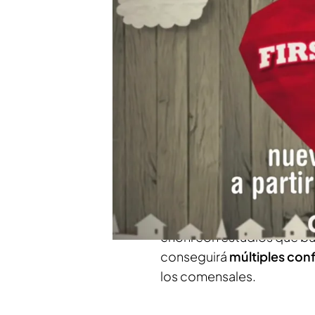
PUEDE INTERESARTE
Fran, ante su gran parecido con su
Son muchos los años que l
'First dates'. Él es la pri
a encontrarse con el que p
ha visto de todo y, sin 
seguirá impresionándos
Desde un hombre que le sa
choni con estudios que bu
conseguirá
múltiples con
los comensales.