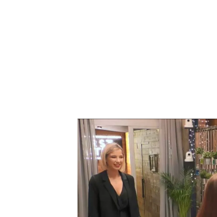
Avance: el pelo verde no tiene por qué ser un impe
PUEDE INTERESARTE
El tigre de Almería se hace pequeñi
Y sobre todo, lo que más 