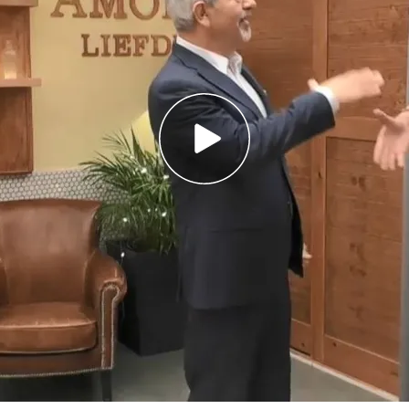
 nueva temporada de 'First Dates': a partir del
uatro
Dates’ paraliza a los solteros: “¿Quién se ha
os Sobera en ‘First Dates’: “Lo hago con una
 minuto”
nueva temporada el lunes 4 de septiembre a
en Cuatro
. ¡Y ya tenemos las
primeras imágenes
!
mer sorprendido ante los nuevos participantes
 amor en el restaurante más famoso.