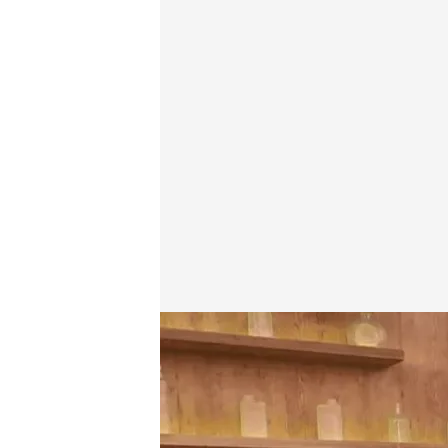
Avance: ¡Carlos Sobera alucina con las entradas de l
First Dates
01 SEP 2023 - 13:39h.