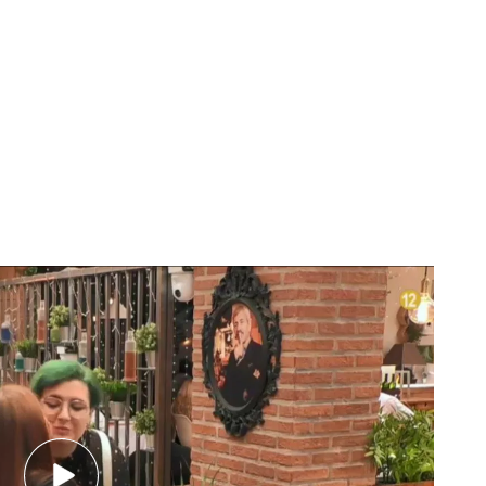
dimento
to al ver a su cita en ‘First Dates’: “Miau”
une es reírse. Ser cómplices en un momento