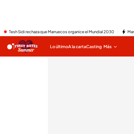
Tesh Sidi rechaza que Marruecos organice el Mundial 2030
Mar
Lo último
A la carta
Casting
Más