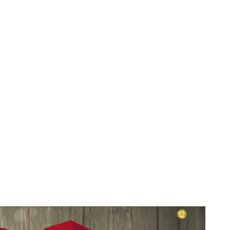
ates': a partir del lunes a las 21:45h, en Cuatro