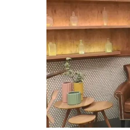
Ya tenemos fecha para la
lunes a las 21:45h, en C
Una explosión en ‘First 
matado?”
Jordi impresiona a Carl
mano y en menos de un
Compartir
'First dates' estrena su 
partir de las 21.45 horas 
Carlos Sobera será el pri
dispuestos a encontrar el