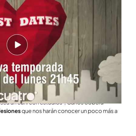
 cita: “El rollo gemelier no me va”
leva
Carlos Sobera
recibiendo a personas en
mera persona a la que ven con esos nervios previos
uede ser el amor de sus vidas.
El presentador
embargo, en la nueva temporada del programa
e
con las entradas de algunos participantes.
cará casi dos cabezas de altura hasta "una
sca un cani con estudios", Carlos Sobera
fesiones
que nos harán conocer un poco más a