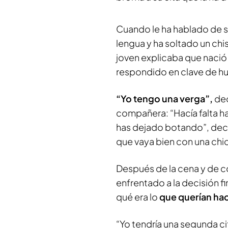
Cuando le ha hablado de s
lengua y ha soltado un chi
joven explicaba que nació 
respondido en clave de h
“Yo tengo una verga”,
dec
compañera: “Hacía falta hac
has dejado botando”, decl
que vaya bien con una chic
Después de la cena y de c
enfrentado a la decisión f
qué era lo
que querían hac
“Yo tendría una segunda c