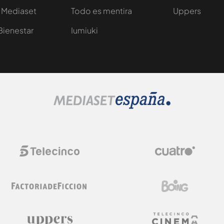
 Mediaset
Todo es mentira
Uppers
Bienestar
Iumiuki