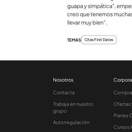
guapa y simpática”, empeza
creo que tenemos muchas
llevar muy bien”.
TEMAS
Citas First Dates
Nosotros
Corpora
Contacta
Comprar
Trabaja en nuestro
Ofertas 
grupo
Planes 
Autorregulación
Cursos 