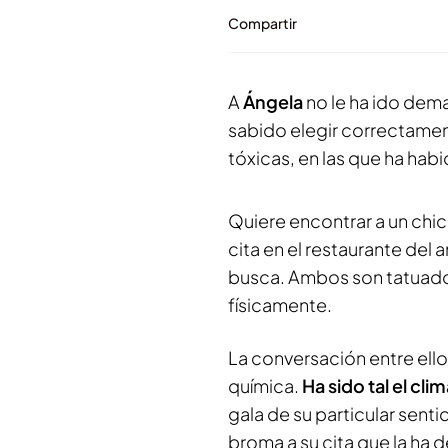
Compartir
A
Ángela
no le ha ido dema
sabido elegir correctamen
tóxicas, en las que ha h
Quiere encontrar a un chic
cita en el restaurante del 
busca. Ambos son tatuador
físicamente.
La conversación entre ell
química.
Ha sido tal el cl
gala de su particular sent
broma a su cita que la ha 