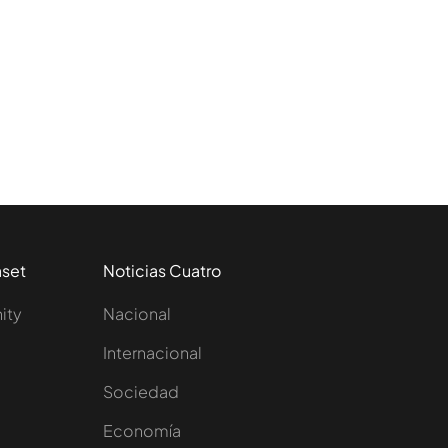
aset
Noticias Cuatro
nity
Nacional
Internacional
Sociedad
e
Economía