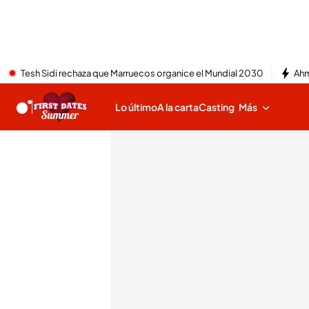
Tesh Sidi rechaza que Marruecos organice el Mundial 2030
Ahm
Lo último
A la carta
Casting
Más