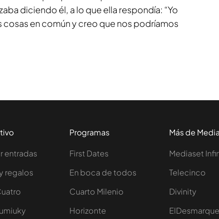
ba diciendo él, a lo que ella respondía: “Yo
 cosas en común y creo que nos podríamos
tivo
Programas
Más de Medi
 entradas
First Dates
Mediaset Infi
y regalos
En boca de todos
Telecinco
Cuatro
Cuarto Milenio
Divinity
Iumiuky
Horizonte
ElDesmarqu