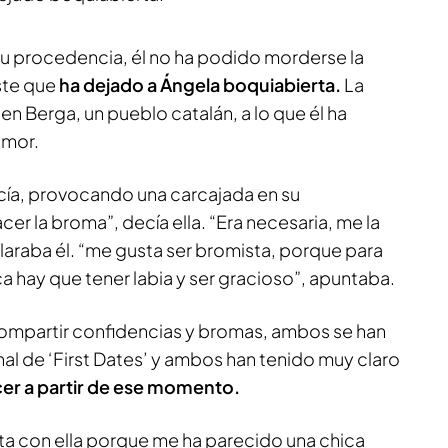
u procedencia, él no ha podido morderse la
ste que
ha dejado a Ángela boquiabierta.
La
en Berga, un pueblo catalán, a lo que él ha
umor.
ía, provocando una carcajada en su
er la broma”, decía ella. “Era necesaria, me la
araba él. “me gusta ser bromista, porque para
a hay que tener labia y ser gracioso”, apuntaba.
ompartir confidencias y bromas, ambos se han
inal de ‘First Dates’ y ambos han tenido muy claro
er a partir de ese momento.
ita con ella porque me ha parecido una chica