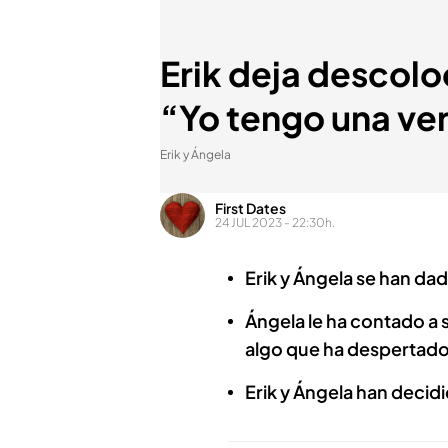
Erik deja descol
“Yo tengo una ve
Erik y Ángela
First Dates
24 JUL 2023 - 22:30h.
Erik y Ángela se han dad
Ángela le ha contado a 
algo que ha despertado
Erik y Ángela han decidi