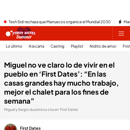
Tesh Sidi rechaza que Marruecos organice el Mundial 2030
Mar
Lo último
A la carta
Casting
Playlist
Nidito de amor
Firs
Miguel no ve claro lo de vivir en el
pueblo en ‘First Dates’: “En las
casas grandes hay mucho trabajo,
mejor el chalet para los fines de
semana”
Miguel y Sergio durante su cita en 'First Dates'
First Dates