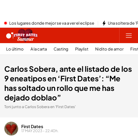
Los lugares donde mejor se va a ver el eclipse
Una soltera de '
Lo último
A la carta
Casting
Playlist
Nidito de amor
Firs
Carlos Sobera, ante el listado de los
9 eneatipos en ‘First Dates’: “Me
has soltado un rollo que me has
dejado doblao”
Toni junto a Carlos Sobera en 'First Dates'
First Dates
17 MAY 2023 - 22:40h.