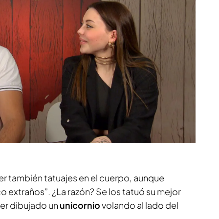
ner también tatuajes en el cuerpo, aunque
 extraños”. ¿La razón? Se los tatuó su mejor
er dibujado un
unicornio
volando al lado del