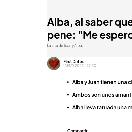
Alba, al saber que
pene: "Me espero
La cita de Juan y Alba.
First Dates
15 MAY 2023 - 22:30h.
Alba y Juan tienen una ci
Ambos son unos amantes
Alba lleva tatuada una m
Compartir