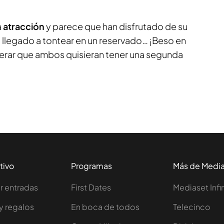
a
atracción
y parece que han disfrutado de su
 llegado a tontear en un reservado… ¡Beso en
sperar que ambos quisieran tener una segunda
tivo
Programas
Más de Medi
 entradas
First Dates
Mediaset Infi
y regalos
En boca de todos
Telecinco