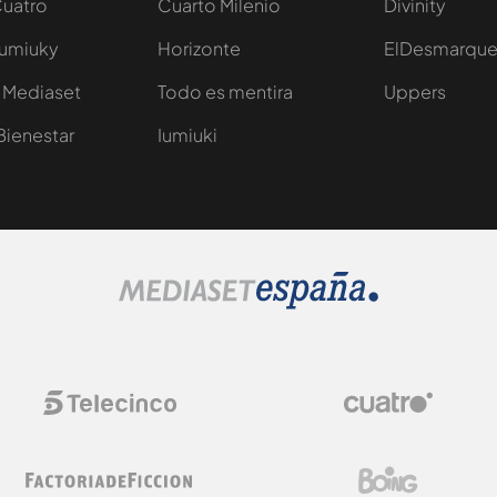
Cuatro
Cuarto Milenio
Divinity
Iumiuky
Horizonte
ElDesmarqu
 Mediaset
Todo es mentira
Uppers
Bienestar
Iumiuki