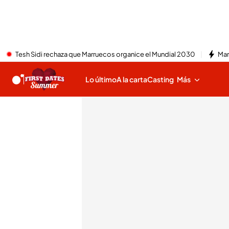
Tesh Sidi rechaza que Marruecos organice el Mundial 2030
Mar
Lo último
A la carta
Casting
Más