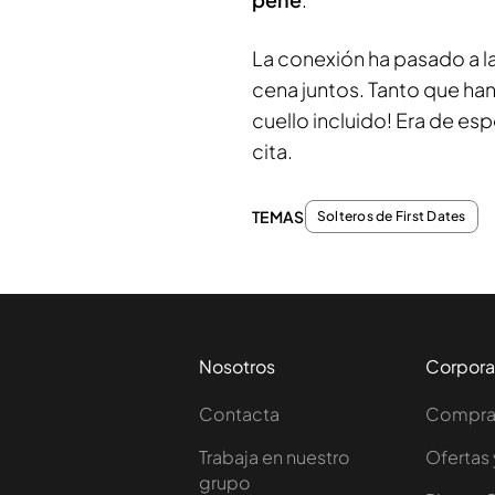
La conexión ha pasado a l
cena juntos. Tanto que han
cuello incluido! Era de e
cita.
TEMAS
Solteros de First Dates
Nosotros
Corpora
Contacta
Comprar
Trabaja en nuestro
Ofertas 
grupo