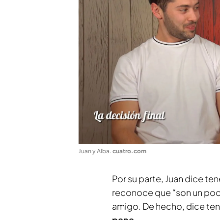
Juan y Alba
.
cuatro.com
Por su parte, Juan dice te
reconoce que “son un poco
amigo. De hecho, dice ten
pene
.