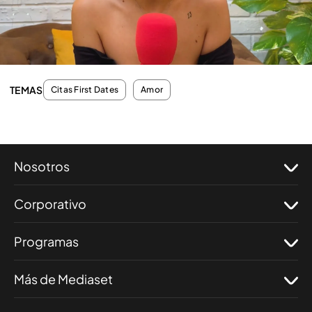
programa. Nos han contado los
trucos que no les
fallan a la hora de ligar.
¡Dale al
play
y no te los
pierdas!
TEMAS
Citas First Dates
Amor
Nosotros
Corporativo
Programas
Más de Mediaset