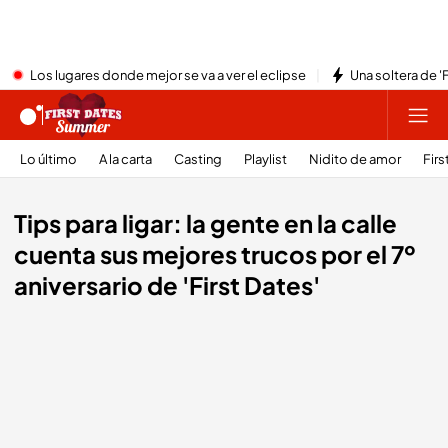
Los lugares donde mejor se va a ver el eclipse
Una soltera de '
Lo último
A la carta
Casting
Playlist
Nidito de amor
Firs
Tips para ligar: la gente en la calle
cuenta sus mejores trucos por el 7º
aniversario de 'First Dates'