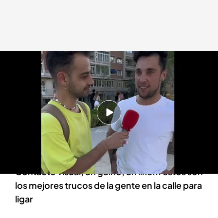
Miradas, un guiño, un like... estos son los mejores trucos de la gente en la
calle para ligar.
cuatro.com
12 ABR 2023 - 16:46h.
El dating show presentado por Carlos Sobera
cumple el próximo 17 de abril su 7º aniversario
en antena y vendrá cargado de sorpresas
Contacto visual, un guiño, un like... estos son
los mejores trucos de la gente en la calle para
ligar