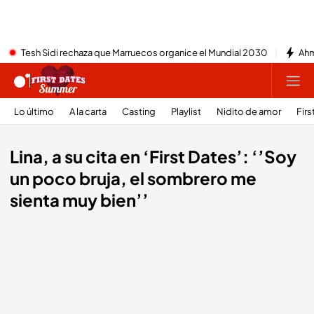
Tesh Sidi rechaza que Marruecos organice el Mundial 2030
Ahm
Lo último
A la carta
Casting
Playlist
Nidito de amor
Firs
Lina, a su cita en ‘First Dates’: ‘’Soy
un poco bruja, el sombrero me
sienta muy bien’’