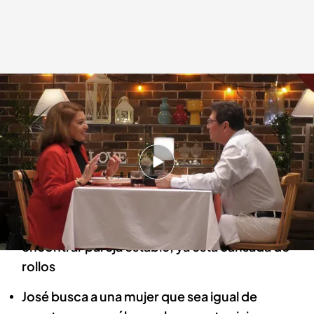
Lina y José durante su cita en 'First Dates'
First Dates
12 ABR 2023 - 22:55h.
Ver ‘First Dates’ (12/04/23), online y completo
en Cuatro
Lina acude al restaurante del amor para
encontrar pareja estable, ya está cansada de
rollos
José busca a una mujer que sea igual de