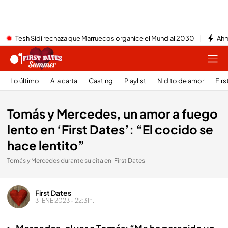
Tesh Sidi rechaza que Marruecos organice el Mundial 2030
Ahm
Lo último
A la carta
Casting
Playlist
Nidito de amor
Firs
Tomás y Mercedes, un amor a fuego
lento en ‘First Dates’: “El cocido se
hace lentito”
Tomás y Mercedes durante su cita en 'First Dates'
First Dates
31 ENE 2023 - 22:31h.