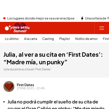
Los lugares donde mejor se va a ver el eclipse
Una soltera de '
Lo último
A la carta
Casting
Playlist
Nidito de amor
Firs
Julia, al ver a su cita en ‘First Dates’:
“Madre mía, un punky”
Julia durante su cita en 'First Dates'
First Dates
27 ENE 2023 - 22:41h.
Julia no podrá cumplir el sueño de su cita de
cruzar el Gran Cañón en globo: “Me dan miedo