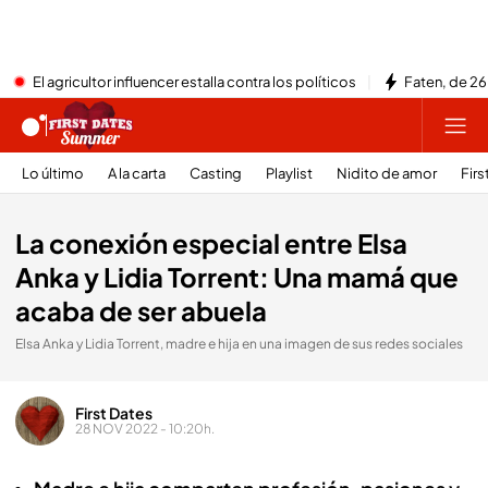
El agricultor influencer estalla contra los políticos
Faten, de 26
Lo último
A la carta
Casting
Playlist
Nidito de amor
Firs
La conexión especial entre Elsa
Anka y Lidia Torrent: Una mamá que
acaba de ser abuela
Elsa Anka y Lidia Torrent, madre e hija en una imagen de sus redes sociales
First Dates
28 NOV 2022 - 10:20h.