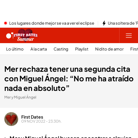
Los lugares donde mejor se va a ver el eclipse
Una soltera de '
Lo último
A la carta
Casting
Playlist
Nidito de amor
Firs
Mer rechaza tener una segunda cita
con Miguel Ángel: “No me ha atraído
nada en absoluto”
Mer y Miguel Ángel
First Dates
09 NOV 2022 - 23:30h.