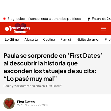
El agricultor influencer estalla contra los políticos
Faten, de 26
Lo último
A la carta
Casting
Playlist
Nidito de amor
Firs
Paula se sorprende en ‘First Dates’
al descubrir la historia que
esconden los tatuajes de su cita:
“Lo pasé muy mal”
Paula y Max durante su cita en 'First Dates'
First Dates
27 OCT 2022 - 22:00h.