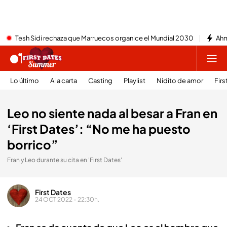
Tesh Sidi rechaza que Marruecos organice el Mundial 2030
Ahm
Lo último
A la carta
Casting
Playlist
Nidito de amor
Firs
Leo no siente nada al besar a Fran en
‘First Dates’: “No me ha puesto
borrico”
Fran y Leo durante su cita en 'First Dates'
First Dates
24 OCT 2022 - 22:30h.