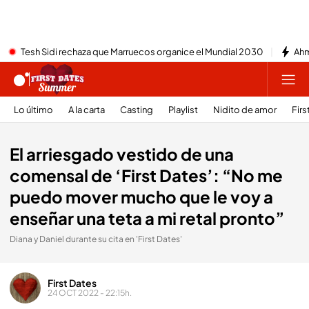
Tesh Sidi rechaza que Marruecos organice el Mundial 2030
Ahm
Lo último
A la carta
Casting
Playlist
Nidito de amor
Firs
El arriesgado vestido de una
comensal de ‘First Dates’: “No me
puedo mover mucho que le voy a
enseñar una teta a mi retal pronto”
Diana y Daniel durante su cita en 'First Dates'
First Dates
24 OCT 2022 - 22:15h.