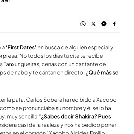
o a
‘First Dates’
en busca de alguien especial y
rpresa. No todos los días tu cita te recibe
as Tanxungueiras, cenas con un cantante de
ips de nabo y te cantan en directo.
¿Qué más se
ter la pata, Carlos Sobera ha recibido a Xacobo
 como se pronunciaba su nombre y él se lo ha
y, muy sencilla
“¿Sabes decir Shakira? Pues
onsidera casi de la realeza y nos ha pedido poner
tos en el corazón “Xacobo Alcides Emilio