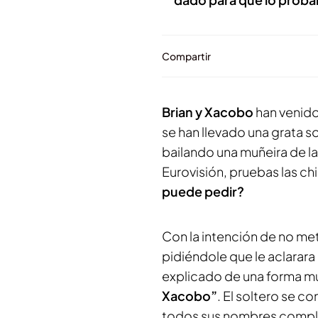
Compartir
Brian y Xacobo
han venid
se han llevado una grata so
bailando una muñeira de l
Eurovisión, pruebas las ch
puede pedir?
Con la intención de no me
pidiéndole que le aclarara
explicado de una forma mu
Xacobo”
. El soltero se c
todos sus nombres comple