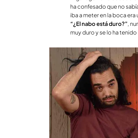
ha confesado que no sabía 
iba a meter en la boca era
“¿El nabo está duro?”
, n
muy duro y se lo ha tenido 