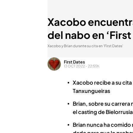
Xacobo encuentra
del nabo en ‘Firs
Xacobo y Brian durante su cita en 'First Dates'
First Dates
13 OCT 2022 - 22:55h.
Xacobo recibe a su cita
Tanxungueiras
Brian, sobre su carrer
el casting de Bielorrusia
Brian nunca ha comido 
dado para que lo probar