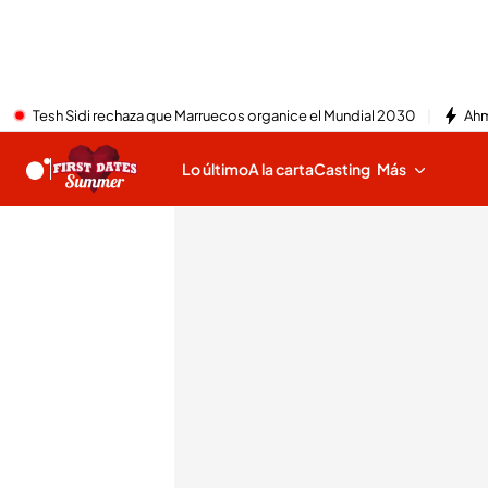
Tesh Sidi rechaza que Marruecos organice el Mundial 2030
Ahm
Lo último
A la carta
Casting
Más