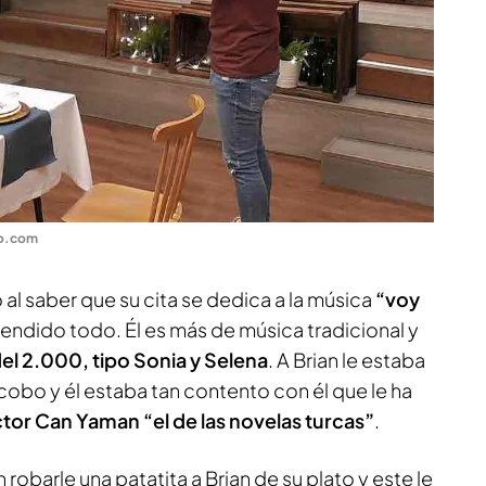
ro.com
 al saber que su cita se dedica a la música
“voy
tendido todo. Él es más de música tradicional y
el 2.000, tipo Sonia y Selena
. A Brian le estaba
bo y él estaba tan contento con él que le ha
tor Can Yaman “el de las novelas turcas”
.
robarle una patatita a Brian de su plato y este le