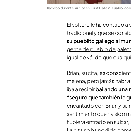
Xacobo durante su cita en 'First Dates'
.
cuatro.co
El soltero le ha contado a
tradicional y que se consid
su pueblito gallego al m
gente de pueblo de paletos
igual de válido que cualqui
Brian, su cita, es conscien
melena, pero jamás habría 
iba a recibir
bailando una 
“seguro que también le g
encantado con Brian y su m
sentimiento que ha sido m
hubiera entrado en su bar, 
La cita no ha podido come