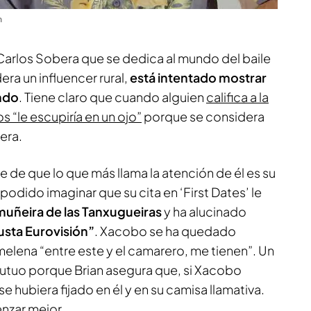
m
 Carlos Sobera que se dedica al mundo del baile
era un influencer rural,
está intentado mostrar
undo
. Tiene claro que cuando alguien
califica a la
 “le escupiría en un ojo”
porque se considera
era.
te de que lo que más llama la atención de él es su
podido imaginar que su cita en ‘First Dates’ le
muñeira de las Tanxugueiras
y ha alucinado
usta Eurovisión”
. Xacobo se ha quedado
elena “entre este y el camarero, me tienen”. Un
utuo porque Brian asegura que, si Xacobo
se hubiera fijado en él y en su camisa llamativa.
nzar mejor.