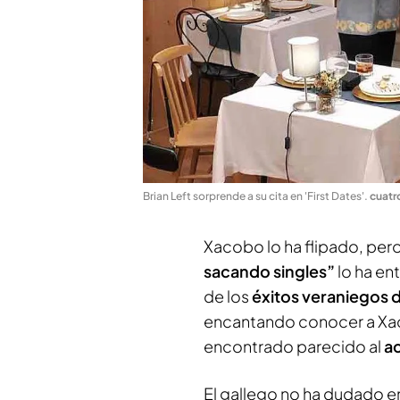
Brian Left sorprende a su cita en 'First Dates'
.
cuat
Xacobo lo ha flipado, pero
sacando singles”
lo ha en
de los
éxitos veraniegos d
encantando conocer a Xaco
encontrado parecido al
ac
El gallego no ha dudado en 