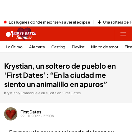
Los lugares donde mejor se va a ver el eclipse
Una soltera de '
Lo último
A la carta
Casting
Playlist
Nidito de amor
Firs
Krystian, un soltero de pueblo en
‘First Dates’: “En la ciudad me
siento un animalillo en apuros”
Krystian y Emmanuele en su cita en 'First Dates'
First Dates
29 JUL 2022 - 22:10h.