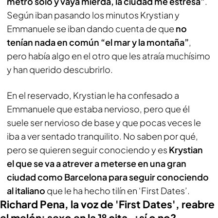
metro solo y vaya mierda, la ciudad me estresa”
.
Según iban pasando los minutos Krystian y
Emmanuele se iban dando cuenta de que
no
tenían nada en común “el mar y la montaña”
,
pero había algo en el otro que les atraía muchísimo
y han querido descubrirlo.
En el reservado, Krystian le ha confesado a
Emmanuele que estaba nervioso, pero que él
suele ser nervioso de base y que pocas veces le
iba a ver sentado tranquilito. No saben por qué,
pero se quieren seguir conociendo y es
Krystian
el que se va a atrever a meterse en una gran
ciudad como Barcelona para seguir conociendo
al italiano
que le ha hecho tilín en ‘First Dates’.
Richard Pena, la voz de 'First Dates', reabre
el melón: sexo en la 1º cita, ¿sí o no?