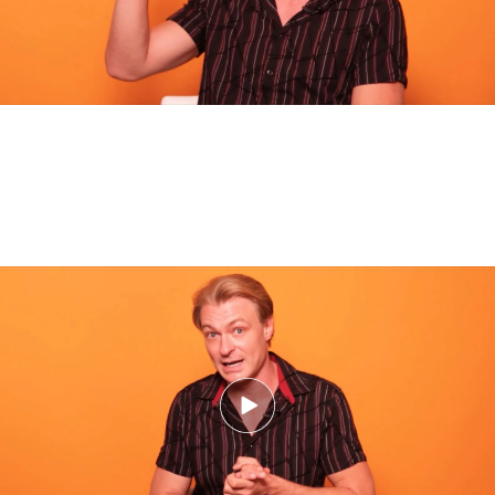
La voz de ‘First Dates’ explica las mayores red flags y green flags al conocer
a alguien (play)
Nosotros
Corporativo