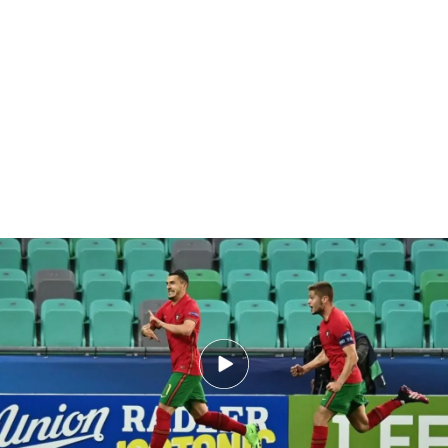
El golazo de Dany Mota de chilena
Javi Puado tira la puerta de la titularidad con
goles
El jugador del Espanyol partió desde el banquillo
en el encuentro ante Croacia. Luis de la Fuente le
dio minutos en el segundo tiempo y fue ahí
cuando ‘La Rojita’ comenzó a tener más chispa en