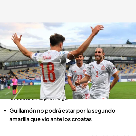
Previa del España - Portugal, semifinal del Europeo Sub21
Deportes Cuatro
01 JUN 2021 - 15:50h.
España - Portugal, la semifinal del Europeo
Sub21 este jueves en Cuatro y mitele.es
La Sub21 se juega el pase a la final tras vencer a
Croacia en la prórroga
Guillamón no podrá estar por la segundo
amarilla que vio ante los croatas