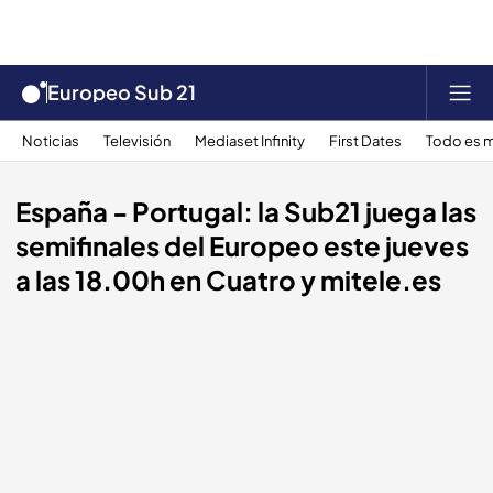
Europeo Sub 21
Noticias
Televisión
Mediaset Infinity
First Dates
Todo es m
España - Portugal: la Sub21 juega las
semifinales del Europeo este jueves
a las 18.00h en Cuatro y mitele.es