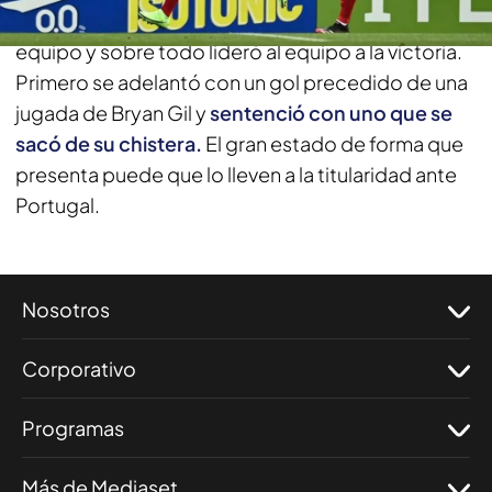
ataque. Marcó y repartió, llevó todo el peso del
equipo y sobre todo lideró al equipo a la victoria.
Primero se adelantó con un gol precedido de una
jugada de Bryan Gil y
sentenció con uno que se
sacó de su chistera.
El gran estado de forma que
presenta puede que lo lleven a la titularidad ante
Portugal.
Nosotros
Corporativo
Programas
Más de Mediaset