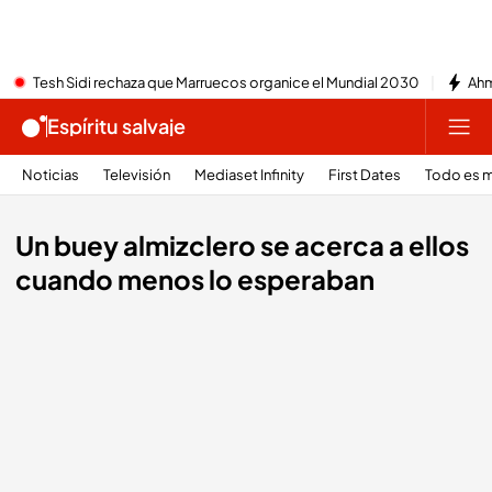
Tesh Sidi rechaza que Marruecos organice el Mundial 2030
Ahm
Espíritu salvaje
Noticias
Televisión
Mediaset Infinity
First Dates
Todo es m
Un buey almizclero se acerca a ellos
cuando menos lo esperaban