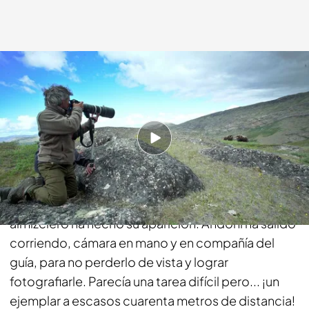
cuatro.com
28 AGO 2017 - 00:20h.
Compartir
Cuando menos lo esperaban, cuando estaban
descansando y reponiendo fuerzas, un buey
almizclero ha hecho su aparición. Andoni ha salido
corriendo, cámara en mano y en compañía del
guía, para no perderlo de vista y lograr
fotografiarle. Parecía una tarea difícil pero... ¡un
ejemplar a escasos cuarenta metros de distancia!