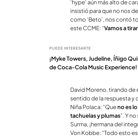
‘hype’ aún más alto de cara
insistió para que no nos d
como ‘Beto’, nos contó tod
este CCME: “
Vamos a tira
PUEDE INTERESARTE
¡Myke Towers, Judeline, Íñigo Qui
de Coca-Cola Music Experience!
David Moreno, tirando de 
sentido de la respuesta y 
Niña Polaca: “Que
no es l
tachuelas y plumas
”. Y no
Surma, ¡hermana del integr
Von Kobbe: “Todo esto e