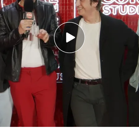
s al reportero al detallarle cómo van a ir
Es una diseñadora increíble..."
e Mar Lucas: estudió arquitectura, arrasa en
 los mejores artistas internacionales
ión de los primeros seis artistas confirmados
oca-Cola Music Experience
del pasado 15 de
e
Niña Polaca
dieron una
entrevista a David
ún desperdicio: ¡confesaron cómo iban a ir
su diseñadora!