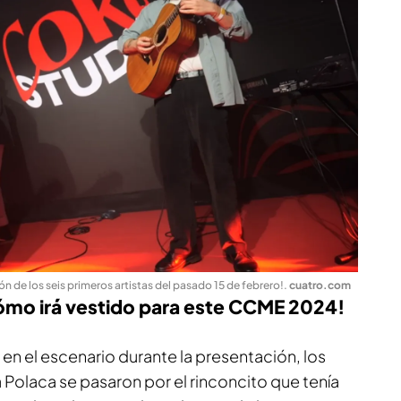
n de los seis primeros artistas del pasado 15 de febrero!
.
cuatro.com
cómo irá vestido para este CCME 2024!
en el escenario durante la presentación, los
 Polaca se pasaron por el rinconcito que tenía