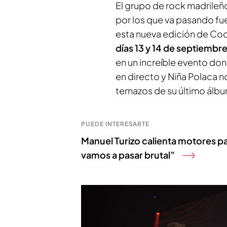
El grupo de rock madrileño
por los que va pasando fu
esta nueva edición de Coc
días 13 y 14 de septiembr
en un increíble evento do
en directo y Niña Polaca n
temazos de su último álb
PUEDE INTERESARTE
Manuel Turizo calienta motores 
vamos a pasar brutal”