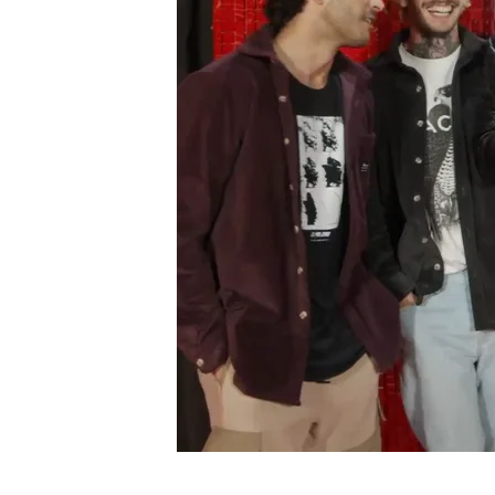
La banda deja sin palabra
vestidos a CCME 2024: "
Todo lo que no sabías d
redes y ahora canta con
Compartir
Tras la increíble presentac
para la nueva edición de
C
febrero, los integrantes d
Moreno
que no tiene ning
vestidos y quién va a ser 