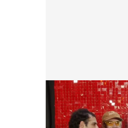
El vídeo que muestra la entrevista que David Moreno
cuatro.com
16 ABR 2024 - 12:57h.
David Moreno entrevist
todos sus secretos ant