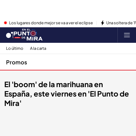
Los lugares donde mejor se va a ver el eclipse
Una soltera de '
Lo último
A la carta
Promos
El 'boom' de la marihuana en
España, este viernes en 'El Punto de
Mira'