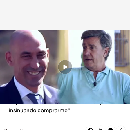
Luis Rubiales y Cayetano Martínez de Irujo
En el punto de mira
06 OCT 2022 - 11:45h.
Nuevo programa de 'En el punto de mira', este
viernes a las 22.45 horas en Cuatro
Entrevista exclusiva a Cayetano Martínez de
Irujo, sobre Rubiales: "Me di cuenta que estaba
insinuando comprarme"