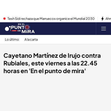
Tesh Sidi rechaza que Marruecos organice el Mundial 2030
Ahm
Lo último
A la carta
Cayetano Martínez de Irujo contra
Rubiales, este viernes a las 22.45
horas en 'En el punto de mira'