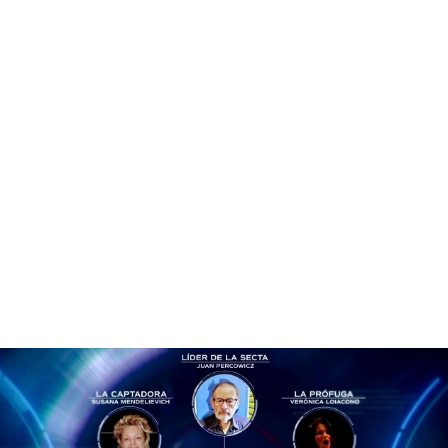
'En el punto de mira' analiza la posible relación que podría tener Plácido
Domingo con una secta sexual
PUEDE INTERESARTE