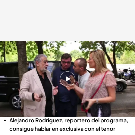
Plácido Domingo responde en 'El punto de mira' a la polémica sobre la
secta sexual
En el punto de mira
01 OCT 2022 - 00:49h.
'En el punto de mira' analiza la posible relación
que podría tener Plácido Domingo con una
secta sexual
Alejandro Rodríguez, reportero del programa,
consigue hablar en exclusiva con el tenor