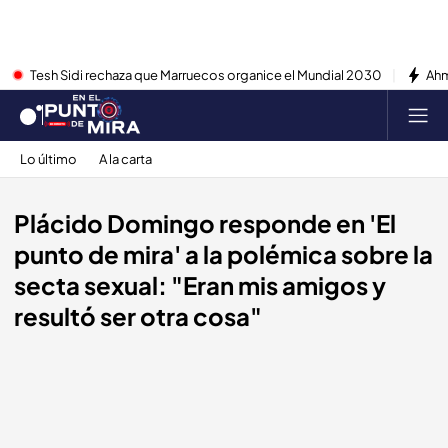
Tesh Sidi rechaza que Marruecos organice el Mundial 2030
Ahm
Lo último
A la carta
Plácido Domingo responde en 'El
punto de mira' a la polémica sobre la
secta sexual: "Eran mis amigos y
resultó ser otra cosa"