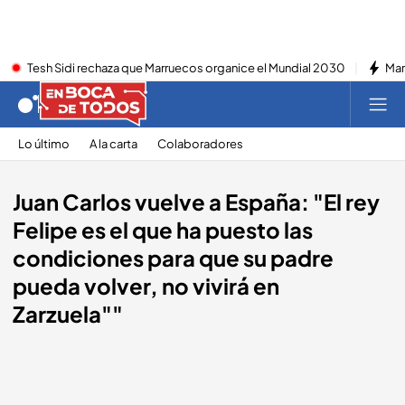
Tesh Sidi rechaza que Marruecos organice el Mundial 2030
Mar
Lo último
A la carta
Colaboradores
Juan Carlos vuelve a España: "El rey
Felipe es el que ha puesto las
condiciones para que su padre
pueda volver, no vivirá en
Zarzuela""