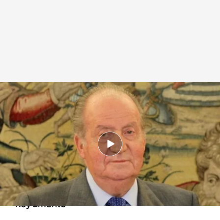
Silvia Taulés, periodista de 'Vanitatis' afirma que Juan Carlos regresa a
España
cuatro.com
14 ABR 2022 - 15:28h.
Han pasado 20 meses desde que Juan Carlos
se fue a vivir a Abu Dabi
Las infantas han viajado hasta la actual casa del
Rey Emérito