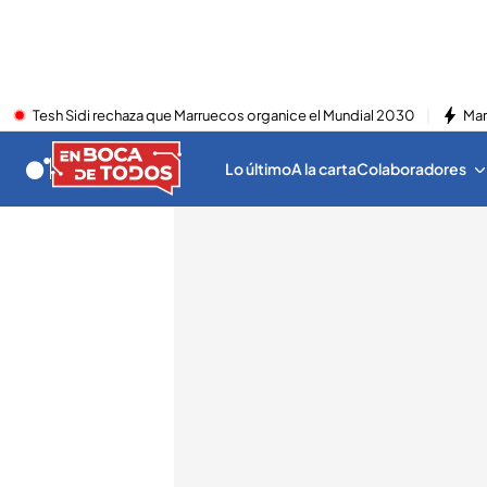
Tesh Sidi rechaza que Marruecos organice el Mundial 2030
Mar
Lo último
A la carta
Colaboradores