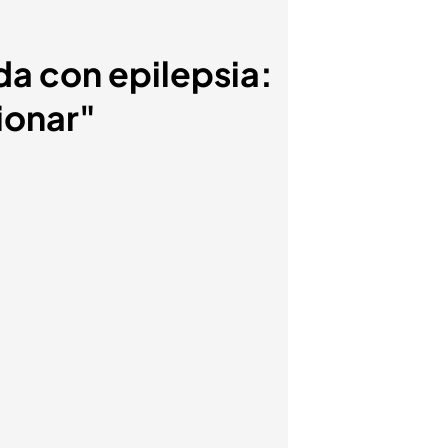
da con epilepsia:
ionar"