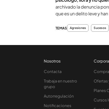
archivado la denuncia por
que es un delito leve y h
TEMAS
Agresiones
Sucesos
Nosotros
Corpora
Contacta
Comprar
Trabaja en nuestro
Ofertas 
grupo
Planes 
Autorregulación
Cursos 
Notificaciones