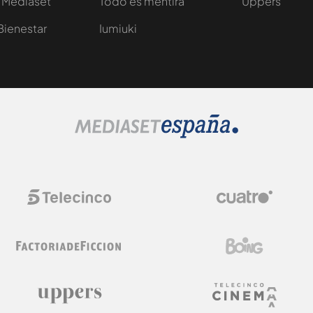
 Mediaset
Todo es mentira
Uppers
Bienestar
Iumiuki