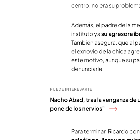
centro, no era su problem
Además, el padre de la me
instituto ya
su agresora ib
También asegura, que al p
el exnovio de la chica agre
este motivo, aunque su pa
denunciarle.
PUEDE INTERESARTE
Nacho Abad, tras la venganza de u
pone de los nervios"
Para terminar, Ricardo con
psicólogo, llora y no quiere