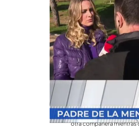
Un juzgado ha archivad
están prescritos
Ricardo cuenta, que des
agresión se produjo fue
Compartir
Una menor con una
discap
quedado impune. Un juz
que los hechos están pres
ver como una menor con epi
otra compañera mientras o