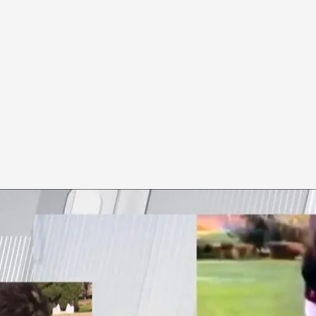
 ha sufrido una paliza por parte de una
os la rodeaban y la grababan con el móvil