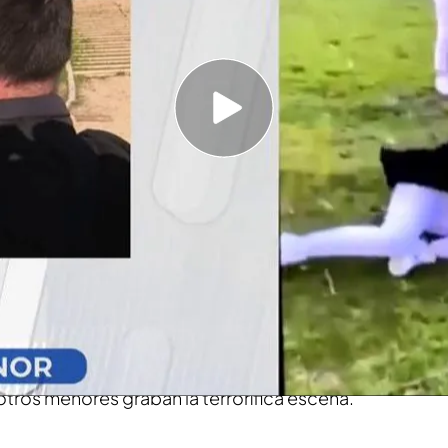
o la denuncia porque asegura que los hechos
de el instituto “se lavan las manos” porque la
ra del centro
acidad del 52%
recibió una brutal paliza y ha
gado
ha archivado la denuncia
porque asegura
critos. En las impactantes imágenes, se puede
lepsia recibe una brutal paliza por parte de
tros menores graban la terrorífica escena.