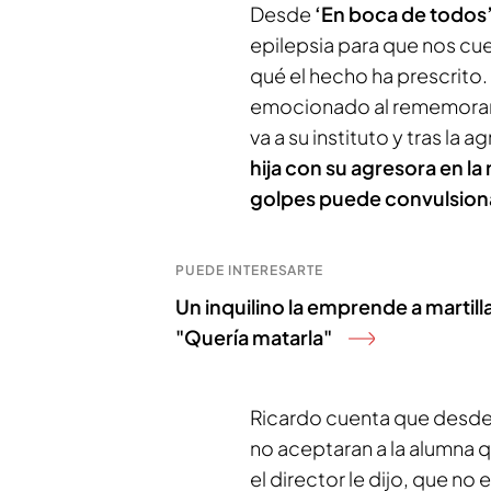
Desde
‘En boca de todos
epilepsia para que nos cue
qué el hecho ha prescrito.
emocionado al rememorar l
va a su instituto y tras la 
hija con su agresora en la
golpes puede convulsion
PUEDE INTERESARTE
Un inquilino la emprende a martill
"Quería matarla"
Ricardo cuenta que desde 
no aceptaran a la alumna qu
el director le dijo, que no