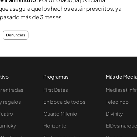
que asegura que los hechos están prescritos, ya
an pasado más de 3 meses.
Denuncias
tivo
Programas
Más de Medi
 entradas
First Dates
Mediaset Infi
y regalos
En boca de todos
Telecinco
Cuatro
Cuarto Milenio
Divinity
Iumiuky
Horizonte
ElDesmarqu