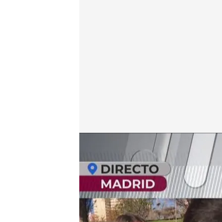
Ricardo, padre de la menor agredida
En boca de todos
19 DIC 2023 - 13:13h.
Una menor con epilepsia
compañera mientras otr