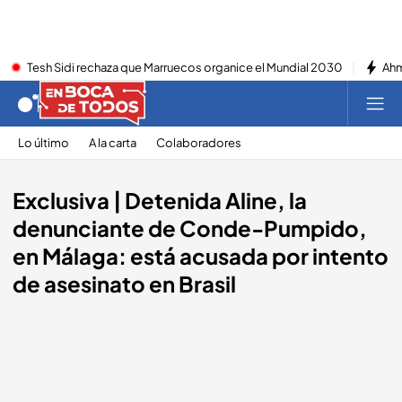
Tesh Sidi rechaza que Marruecos organice el Mundial 2030
Ahm
Lo último
A la carta
Colaboradores
Exclusiva | Detenida Aline, la
denunciante de Conde-Pumpido,
en Málaga: está acusada por intento
de asesinato en Brasil