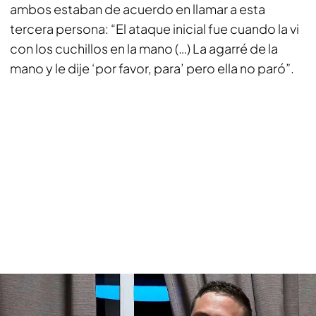
ambos estaban de acuerdo en llamar a esta
tercera persona: “El ataque inicial fue cuando la vi
con los cuchillos en la mano (…) La agarré de la
mano y le dije ‘por favor, para’ pero ella no paró”.
El testimonio del hombre que acusa a Aline de haberle agredido: “Vino con
los dos cuchillos y me asestó tres puñaladas”