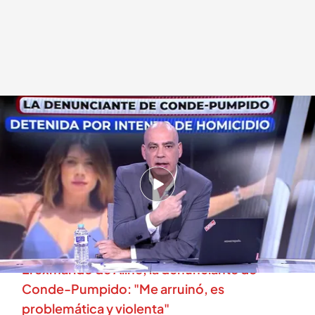
Nacho Abad, presentador de 'En boca de todos'
En boca de todos
12 DIC 2023 - 14:41h.
Aline, la mujer que denunció a Conde-
Pumpido, en busca y captura por intento de
asesinato en Brasil
El exmarido de Aline, la denunciante de
Conde-Pumpido: "Me arruinó, es
problemática y violenta"