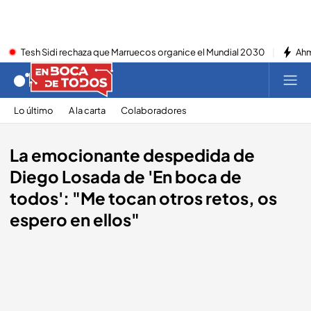
Tesh Sidi rechaza que Marruecos organice el Mundial 2030
Ahm
Lo último
A la carta
Colaboradores
La emocionante despedida de
Diego Losada de 'En boca de
todos': "Me tocan otros retos, os
espero en ellos"