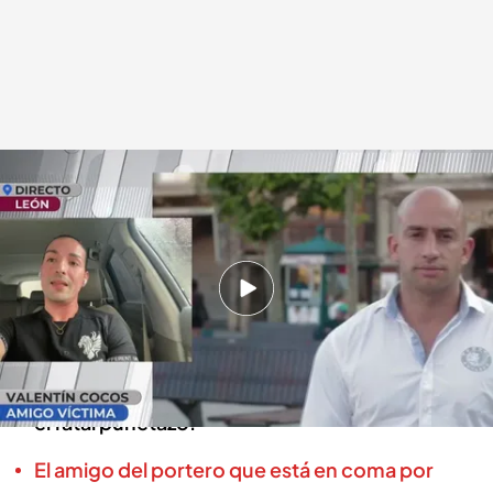
Fallece el portero que se debatía entre la vida y la muerte tras recibir un
puñetazo
En boca de todos
30 NOV 2023 - 13:22h.
'En boca de todos' ha hablado en directo con
un amigo de la víctima, quien nos detalla todo
lo que ocurrió la noche en la que Carlos recibió
el fatal puñetazo.
El amigo del portero que está en coma por