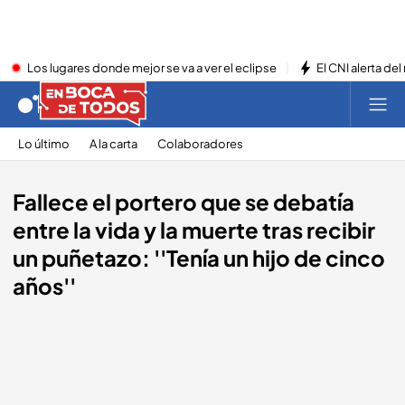
Los lugares donde mejor se va a ver el eclipse
El CNI alerta del
Lo último
A la carta
Colaboradores
Fallece el portero que se debatía
entre la vida y la muerte tras recibir
un puñetazo: ''Tenía un hijo de cinco
años''