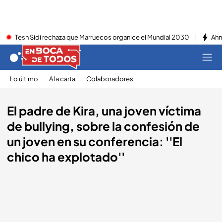
Tesh Sidi rechaza que Marruecos organice el Mundial 2030
Ahm
Lo último
A la carta
Colaboradores
El padre de Kira, una joven víctima
de bullying, sobre la confesión de
un joven en su conferencia: ''El
chico ha explotado''