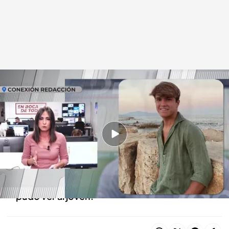
Buscan a Álvaro Prieto, jugador juvenil del Córdoba CF desaparecido en
Sevilla
En boca de todos
13 OCT 2023 - 14:01h.
La llagada de Álvaro a la estación de tren está
grabada por las cámaras de seguridad y
confirman que es el último lugar en el que se
pudo ver al joven.