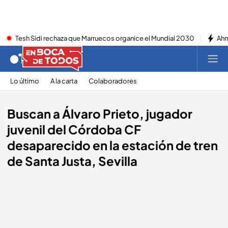
Tesh Sidi rechaza que Marruecos organice el Mundial 2030
Ahm
Lo último
A la carta
Colaboradores
Buscan a Álvaro Prieto, jugador
juvenil del Córdoba CF
desaparecido en la estación de tren
de Santa Justa, Sevilla