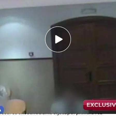
cedido, en exclusiva, a las declaraciones que
durante el día de hoy
lamada de los amigos de Adrián, el joven
eja del 2015
és de celebrar la Nochevieja, pero
alguien le dio
ó con su vida
. Fue la primera muerte violenta del
 lo mató se enteró un año después leyendo el
cía a entregarse y
pidió perdón a la familia a
resor se encuentra ante el juez por primera vez