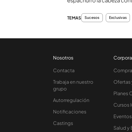
espachurró la cabeza cont
TEMAS
Sucesos
Exclusivas
Nosotros
Corpora
Contacta
Comprar
Trabaja en nuestro
Ofertas 
grupo
Planes 
Autorregulación
Cursos 
Notificaciones
Eventos
Castings
Salud y 