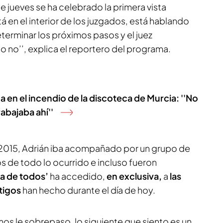
e jueves se ha celebrado la primera vista
tá en el interior de los juzgados, está hablando
erminar los próximos pasos y el juez
 o no’’, explica el reportero del programa.
 en el incendio de la discoteca de Murcia: ''No
abajaba ahí''
 2015, Adrián iba acompañado por un grupo de
s de todo lo ocurrido e incluso fueron
a de todos’
ha accedido,
en exclusiva,
a
las
tigos
han hecho durante el día de hoy.
os le sobrepaso, lo siguiente que siento es un