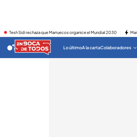
Tesh Sidi rechaza que Marruecos organice el Mundial 2030
Mar
Lo último
A la carta
Colaboradores