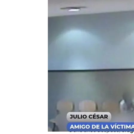
En boca de todos’ ha ac
los testigos han hecho 
Exclusiva | La primera l
asesinado en la Nochevi
Compartir
Adrián volvía a casa despu
una patada mortal y acab
año 2015
y la persona que
periódico, acudió a la poli
través de una carta.
Ocho años después,
el ag