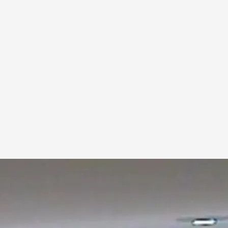
án, víctima del 'Crimen de Nochevieja'