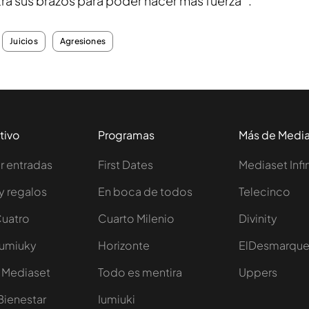
ra sus brazos para poder hacer más fuerza’’.
Juicios
Agresiones
tivo
Programas
Más de Medi
 entradas
First Dates
Mediaset Infi
y regalos
En boca de todos
Telecinco
Cuatro
Cuarto Milenio
Divinity
Iumiuky
Horizonte
ElDesmarqu
 Mediaset
Todo es mentira
Uppers
Bienestar
Iumiuki