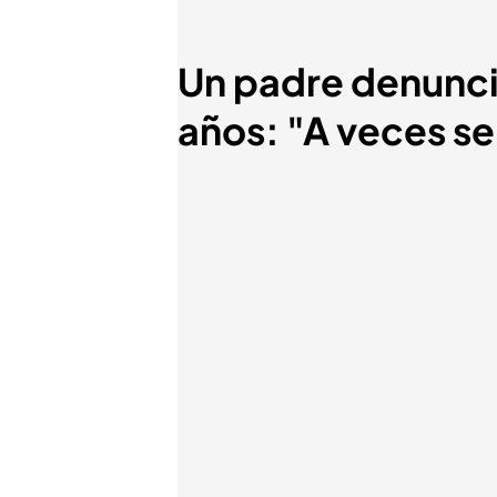
Un padre denuncia
años: "A veces se 