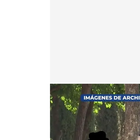
En la imagen, la conversación entre padre e hija
En boca de todos
28 SEP 2023 - 14:57h.
El padre ha interpuesto
años por un supuesto a