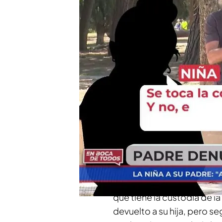
Los padres están separa
porque mientras trabaja
"A veces me dice el abue
otro no y si me quejo m
añadía la menor
Compartir
El padre de una menor de 
verano,
su hija le contó l
cuando se queda con él y
que tiene la custodia de l
devuelto a su hija, pero seg