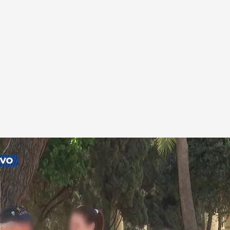
 una denuncia al abuelo materno de su hija de 5
coso de éste a la menor