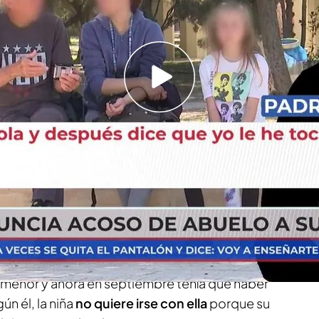
dos y su hija no quiere irse con su madre
 tiene que ir a casa de sus abuelos
lo voy a enseñarte la cola, un día lo hace, al
e castigan y me encierran en una habitación",
5 años
está desesperado
. Durante el pasado
as cosas que le dice y hace su abuelo materno
 decidió
denunciarle
por acoso. La madre es la
a menor y ahora en septiembre tenía que haber
ún él, la niña
no quiere irse con ella
porque su