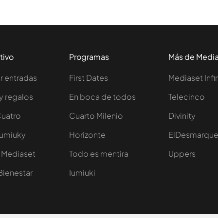
tivo
Programas
Más de Medi
 entradas
First Dates
Mediaset Infi
y regalos
En boca de todos
Telecinco
Cuatro
Cuarto Milenio
Divinity
Iumiuky
Horizonte
ElDesmarqu
 Mediaset
Todo es mentira
Uppers
Bienestar
Iumiuki