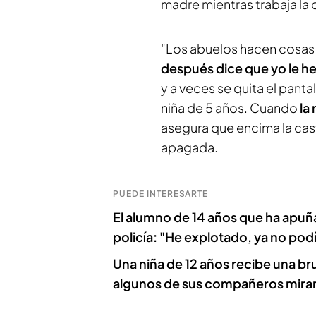
madre mientras trabaja la 
"Los abuelos hacen cosas
después dice que yo le he
y a veces se quita el panta
niña de 5 años. Cuando
la 
asegura que encima la cas
apagada.
PUEDE INTERESARTE
El alumno de 14 años que ha apuña
policía: "He explotado, ya no pod
Una niña de 12 años recibe una bru
algunos de sus compañeros miran