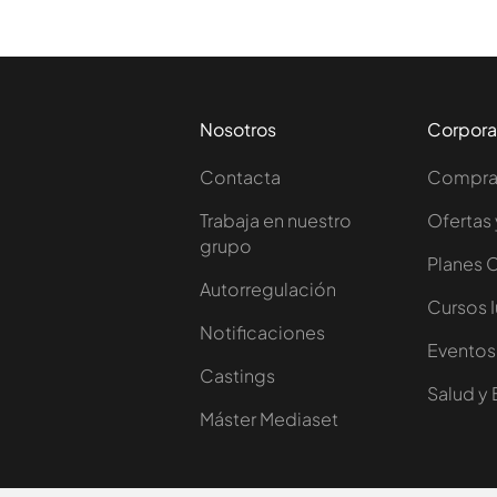
Nosotros
Corpora
Contacta
Comprar
Trabaja en nuestro
Ofertas 
grupo
Planes 
Autorregulación
Cursos 
Notificaciones
Eventos
Castings
Salud y 
Máster Mediaset