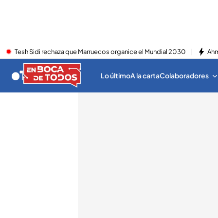
Tesh Sidi rechaza que Marruecos organice el Mundial 2030
Ahm
Lo último
A la carta
Colaboradores