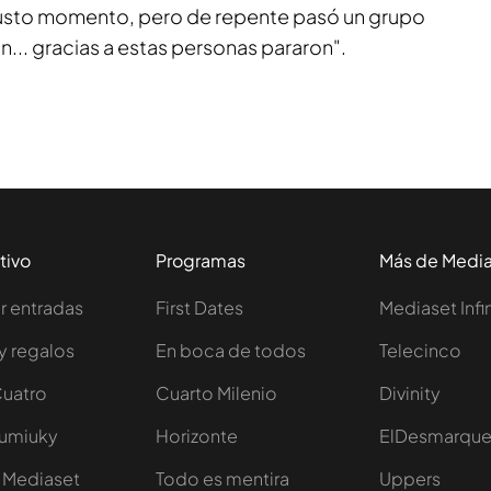
justo momento, pero de repente pasó un grupo
... gracias a estas personas pararon".
tivo
Programas
Más de Medi
 entradas
First Dates
Mediaset Infi
y regalos
En boca de todos
Telecinco
Cuatro
Cuarto Milenio
Divinity
Iumiuky
Horizonte
ElDesmarqu
 Mediaset
Todo es mentira
Uppers