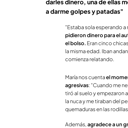
darles dinero, una de ellas 
a darme golpes y patadas"
"Estaba sola esperando a 
pidieron dinero para el au
el bolso.
Eran cinco chicas
la misma edad. Iban anda
comienza relatando.
María nos cuenta
el momen
agresivas
: "Cuando me neg
tiró al suelo y empezaron
la nuca y me tiraban del p
quemaduras en las rodillas
Además,
agradece a un gr