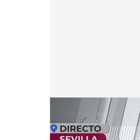
María, víctima de una banda de niñas que agredían a 
En boca de todos
26 SEP 2023 - 12:58h.