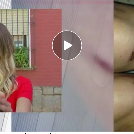
 en el barrio sevillano donde realizaban los
enido a una
pandilla
compuesta en su mayoría
ad
que se dedicaba a agredir y robar a mujeres
s
Delicias en Sevilla.
de esta banda, ha entrado en directo este
'En boca de todos'
para contarnos la
que vivió y el miedo que pasó durante toda la
e niñas de Sevilla: "Cuando me negué a