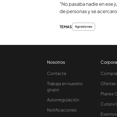
"No pasaba nadie en ese 
de personas y se acercaron
TEMAS
Agresiones
Nosotros
Corpora
Contacta
Comprar
Trabaja en nuestro
Ofertas 
grupo
Planes 
Autorregulación
Cursos 
Notificaciones
Eventos