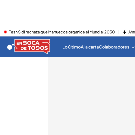
Tesh Sidi rechaza que Marruecos organice el Mundial 2030
Ahm
Lo último
A la carta
Colaboradores