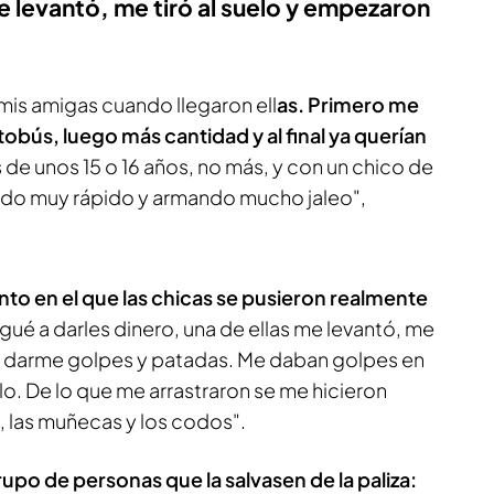
me levantó, me tiró al suelo y empezaron
mis amigas cuando llegaron ell
as. Primero me
tobús, luego más cantidad y al final ya querían
 de unos 15 o 16 años, no más, y con un chico de
ndo muy rápido y armando mucho jaleo",
to en el que las chicas se pusieron realmente
ué a darles dinero, una de ellas me levantó, me
 a darme golpes y patadas. Me daban golpes en
elo. De lo que me arrastraron se me hicieron
, las muñecas y los codos".
upo de personas que la salvasen de la paliza: