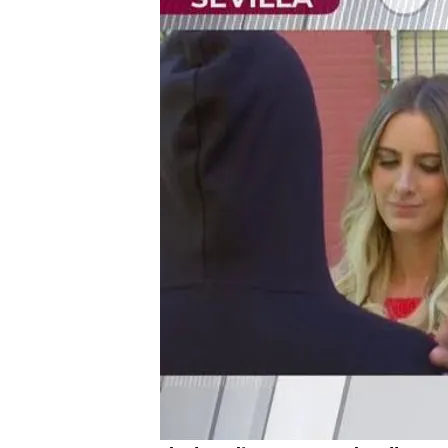
Detuvieron a las menores
asaltos
Compartir
La
Policía Nacional
ha det
por
niñas menores de ed
en la zona del muelle de la
María
, una de las
víctimas
martes 26 de septiembre
desagradable experiencia 
agresión.
María,víctima de la banda d